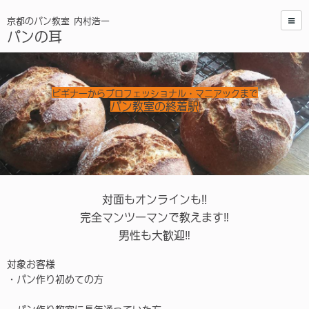
京都のパン教室 内村浩一
パンの耳
ビギナーからプロフェッショナル・マニアックまで
パン教室の終着駅
対面もオンラインも!!
完全マンツーマンで教えます‼︎
男性も大歓迎‼︎
対象お客様
・パン作り初めての方